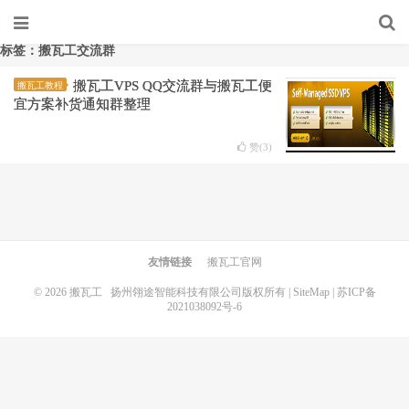
标签：搬瓦工交流群
搬瓦工VPS QQ交流群与搬瓦工便
搬瓦工教程
宜方案补货通知群整理
赞(
3
)
友情链接
搬瓦工官网
© 2026
搬瓦工
扬州翎途智能科技有限公司版权所有 |
SiteMap
|
苏ICP备
2021038092号-6