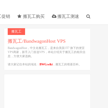
工促销
搬瓦工购买
搬瓦工测速
搬瓦工
搬瓦工/BandwagonHost VPS
BandwagonHost，中文名搬瓦工，是来自美国 IT7 旗下的便宜
VPS商家，新手入门首选VPS，本站介绍关于搬瓦工的相关信
息，方便大家选购。
请大家记住本站的域名：
BWG.wiki
，搬瓦工的维基百科。