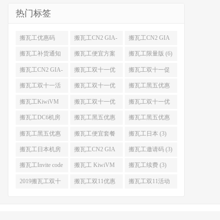
热门标签
搬瓦工优惠码
搬瓦工CN2 GIA-
搬瓦工CN2 GIA
(11)
E (10)
(9)
搬瓦工补货通知
搬瓦工便宜方案
搬瓦工限量版 (6)
(8)
(7)
搬瓦工CN2 GIA-
搬瓦工双十一优
搬瓦工双十一促
E限量版 (6)
惠 (5)
销 (5)
搬瓦工双十一活
搬瓦工双十一优
搬瓦工黑五优惠
动 (5)
惠是什么 (5)
(5)
搬瓦工KiwiVM
搬瓦工双十一优
搬瓦工双十一优
控制面板教程 (4)
惠什么时候开始
惠码 (4)
搬瓦工DC6机房
搬瓦工黑五优惠
搬瓦工黑五优惠
(4)
(4)
是什么 (4)
什么时候开始 (4)
搬瓦工黑五优惠
搬瓦工便宜套餐
搬瓦工日本 (3)
有搬瓦工CN2
(3)
搬瓦工日本机房
搬瓦工CN2 GIA
搬瓦工邀请码 (3)
GIA吗 (4)
(3)
限量版 (3)
搬瓦工Invite code
搬瓦工 KiwiVM
搬瓦工续费 (3)
(3)
Control Panel (3)
2019搬瓦工双十
搬瓦工双11优惠
搬瓦工双11活动
一优惠 (3)
(3)
(3)