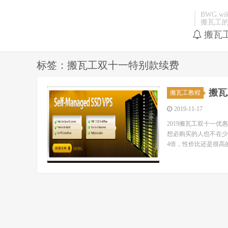
BWG.wik
搬瓦工
搬瓦
标签：搬瓦工双十一特别款续费
搬瓦
搬瓦工教程
2019-11-17
2019搬瓦工双十一优
想必购买的人也不在少
4倍，性价比还是很高的