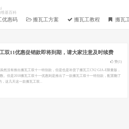
i
的维基百科
工优惠码
搬瓦工方案
搬瓦工教程
搬瓦
工双11优惠促销款即将到期，请大家注意及时续费
赞(
1
)
惠虽然没有推出搬瓦工双十一特别款，但是也是补货了搬瓦工CN2 GIA-E限量版，
数。但是2018搬瓦工双十一优惠则是推出了一款搬瓦工双十一特别款，配置翻了
，这几天这一款搬瓦工双...