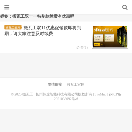
标签：搬瓦工双十一特别款续费有优惠吗
搬瓦工双11优惠促销款即将到
搬瓦工教程
期，请大家注意及时续费
赞(
1
)
友情链接
搬瓦工官网
© 2026
搬瓦工
扬州翎途智能科技有限公司版权所有 |
SiteMap
|
苏ICP备
2021038092号-6