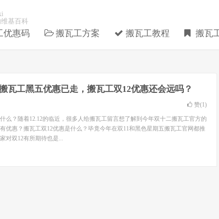
i
的维基百科
工优惠码
搬瓦工方案
搬瓦工教程
搬瓦
19搬瓦工黑五优惠已走，搬瓦工双12优惠还会远吗？
赞(
1
)
惠是什么？随着12.12的临近，很多人给搬瓦工留言想了解到今年双十二搬瓦工官方的
没有优惠？搬瓦工双12优惠是什么？毕竟今年在双11和黑色星期五搬瓦工官网都推
对双12有所期待也是...