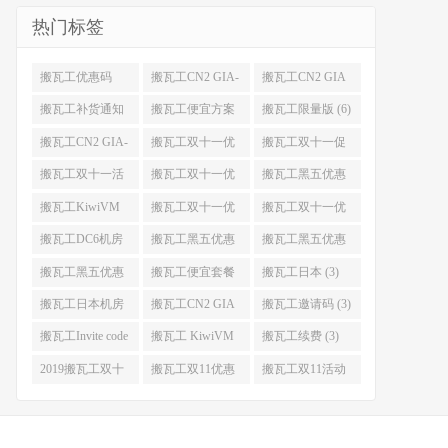
热门标签
搬瓦工优惠码
搬瓦工CN2 GIA-
搬瓦工CN2 GIA
(11)
E (10)
(9)
搬瓦工补货通知
搬瓦工便宜方案
搬瓦工限量版 (6)
(8)
(7)
搬瓦工CN2 GIA-
搬瓦工双十一优
搬瓦工双十一促
E限量版 (6)
惠 (5)
销 (5)
搬瓦工双十一活
搬瓦工双十一优
搬瓦工黑五优惠
动 (5)
惠是什么 (5)
(5)
搬瓦工KiwiVM
搬瓦工双十一优
搬瓦工双十一优
控制面板教程 (4)
惠什么时候开始
惠码 (4)
搬瓦工DC6机房
搬瓦工黑五优惠
搬瓦工黑五优惠
(4)
(4)
是什么 (4)
什么时候开始 (4)
搬瓦工黑五优惠
搬瓦工便宜套餐
搬瓦工日本 (3)
有搬瓦工CN2
(3)
搬瓦工日本机房
搬瓦工CN2 GIA
搬瓦工邀请码 (3)
GIA吗 (4)
(3)
限量版 (3)
搬瓦工Invite code
搬瓦工 KiwiVM
搬瓦工续费 (3)
(3)
Control Panel (3)
2019搬瓦工双十
搬瓦工双11优惠
搬瓦工双11活动
一优惠 (3)
(3)
(3)