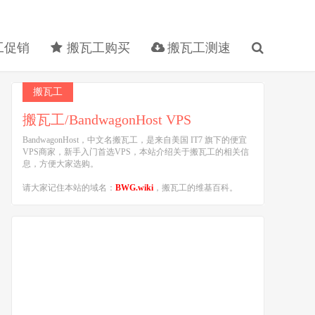
工促销
搬瓦工购买
搬瓦工测速
搬瓦工
搬瓦工/BandwagonHost VPS
BandwagonHost，中文名搬瓦工，是来自美国 IT7 旗下的便宜
VPS商家，新手入门首选VPS，本站介绍关于搬瓦工的相关信
息，方便大家选购。
请大家记住本站的域名：
BWG.wiki
，搬瓦工的维基百科。