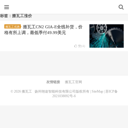
标签：搬瓦工涨价
搬瓦工CN2 GIA-E全线补货，价
搬瓦工优惠
格有所上调，最低季付49.99美元
赞(
4
)
友情链接
搬瓦工官网
© 2026
搬瓦工
扬州翎途智能科技有限公司版权所有 |
SiteMap
|
苏ICP备
2021038092号-6