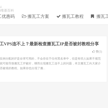
i
的维基百科
工优惠码
搬瓦工方案
搬瓦工教程
搬瓦
工VPS连不上？最新检查搬瓦工IP是否被封教程分享
赞(
1
)
S实例分配的IP是全球可用的，不会存在于任何黑名单中，但是有些人如果不规范
么就可能导致搬瓦工IP被封，继而出现搬瓦工连不上的问题，本文搬瓦工向大家介
否被墙的教程。如果你也出现了搬...