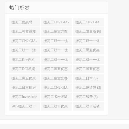
热门标签
搬瓦工优惠码
搬瓦工CN2 GIA-
搬瓦工CN2 GIA
(11)
E (10)
(9)
搬瓦工补货通知
搬瓦工便宜方案
搬瓦工限量版 (6)
(8)
(7)
搬瓦工CN2 GIA-
搬瓦工双十一优
搬瓦工双十一促
E限量版 (6)
惠 (5)
销 (5)
搬瓦工双十一活
搬瓦工双十一优
搬瓦工黑五优惠
动 (5)
惠是什么 (5)
(5)
搬瓦工KiwiVM
搬瓦工双十一优
搬瓦工双十一优
控制面板教程 (4)
惠什么时候开始
惠码 (4)
搬瓦工DC6机房
搬瓦工黑五优惠
搬瓦工黑五优惠
(4)
(4)
是什么 (4)
什么时候开始 (4)
搬瓦工黑五优惠
搬瓦工便宜套餐
搬瓦工日本 (3)
有搬瓦工CN2
(3)
搬瓦工日本机房
搬瓦工CN2 GIA
搬瓦工邀请码 (3)
GIA吗 (4)
(3)
限量版 (3)
搬瓦工Invite code
搬瓦工 KiwiVM
搬瓦工续费 (3)
(3)
Control Panel (3)
2019搬瓦工双十
搬瓦工双11优惠
搬瓦工双11活动
一优惠 (3)
(3)
(3)