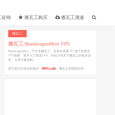
工促销
搬瓦工购买
搬瓦工测速
搬瓦工
搬瓦工/BandwagonHost VPS
BandwagonHost，中文名搬瓦工，是来自美国 IT7 旗下的便宜
VPS商家，新手入门首选VPS，本站介绍关于搬瓦工的相关信
息，方便大家选购。
请大家记住本站的域名：
BWG.wiki
，搬瓦工的维基百科。