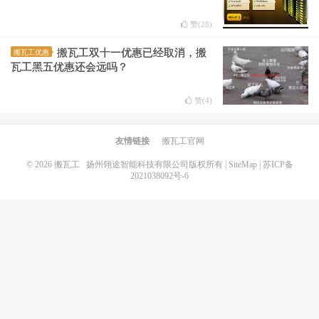
赞(
28
)
搬瓦工双十一优惠已经取消，搬
搬瓦工优惠
瓦工黑五优惠还会远吗？
赞(
4
)
友情链接
搬瓦工官网
© 2026
搬瓦工
扬州翎途智能科技有限公司版权所有 |
SiteMap
|
苏ICP备
2021038092号-6