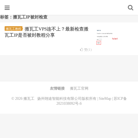
标签：搬瓦工IP被封检查
搬瓦工VPS连不上？最新检查搬
搬瓦工教程
瓦工IP是否被封教程分享
赞(
1
)
友情链接
搬瓦工官网
© 2026
搬瓦工
扬州翎途智能科技有限公司版权所有 |
SiteMap
|
苏ICP备
2021038092号-6