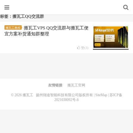
标签：搬瓦工QQ交流群
搬瓦工VPS QQ交流群与搬瓦工便
搬瓦工教程
宜方案补货通知群整理
赞(
3
)
友情链接
搬瓦工官网
© 2026
搬瓦工
扬州翎途智能科技有限公司版权所有 |
SiteMap
|
苏ICP备
2021038092号-6