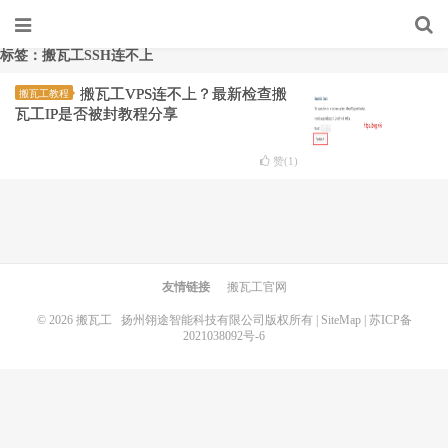
标签：搬瓦工SSH连不上
搬瓦工VPS连不上？最新检查搬
搬瓦工教程
瓦工IP是否被封教程分享
赞(
1
)
友情链接
搬瓦工官网
© 2026
搬瓦工
扬州翎途智能科技有限公司版权所有 |
SiteMap
|
苏ICP备
2021038092号-6