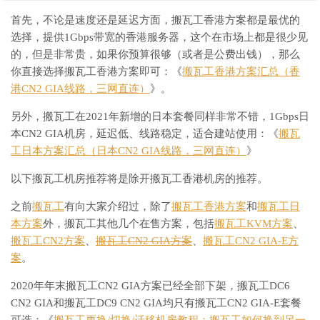
首先，不论是速度还是延迟方面，搬瓦工香港方案都是最优的
选择，提供1Gbps带宽的香港服务器，这个在市场上都是很少见
的，但是非常贵，如果你预算很够（或者是公费出钱），那么
你直接选择搬瓦工香港方案即可：《
搬瓦工香港方案汇总（香
港CN2 GIA线路，三网直连）
》。
另外，搬瓦工在2021年新增的日本套餐同样非常不错，1Gbps日
本CN2 GIA机房，延迟低、线路稳定，适合建站使用：《
搬瓦
工日本方案汇总（日本CN2 GIA线路，三网直连）
》
以下搬瓦工机房推荐将是除开搬瓦工香港机房的推荐。
之前
搬瓦工
有向大家介绍过，除了
搬瓦工香港方案
和
搬瓦工日
本方案
外，搬瓦工其他几个在售方案，包括
搬瓦工KVM方案
、
搬瓦工CN2方案
、
搬瓦工CN2 GIA方案
、
搬瓦工CN2 GIA-E方
案
。
2020年年末搬瓦工CN2 GIA方案已经全部下架，搬瓦工DC6
CN2 GIA和搬瓦工DC9 CN2 GIA均只有搬瓦工CN2 GIA-E套餐
可选：《
搬瓦工更换/切换/迁移机房教程：搬瓦工如何换到另一